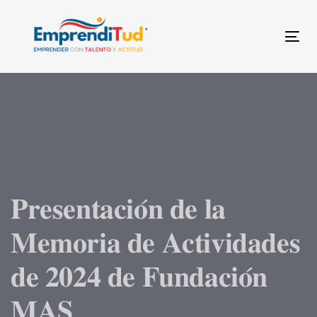
Skip
Skip
links
to
Tog
primary
navigation
Skip
to
content
𝐏𝐫𝐞𝐬𝐞𝐧𝐭𝐚𝐜𝐢𝐨́𝐧 𝐝𝐞 𝐥𝐚
𝐌𝐞𝐦𝐨𝐫𝐢𝐚 𝐝𝐞 𝐀𝐜𝐭𝐢𝐯𝐢𝐝𝐚𝐝𝐞𝐬
𝐝𝐞 𝟐𝟎𝟐𝟒 𝐝𝐞 𝐅𝐮𝐧𝐝𝐚𝐜𝐢𝐨́𝐧
𝐌𝐀𝐒.