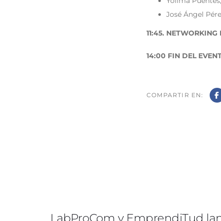
Yolima Puentes,
José Ángel Pére
11:45. NETWORKING
14:00 FIN DEL EVEN
COMPARTIR EN:
LabProCom y EmprendiTud lan