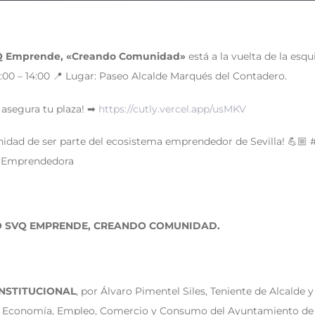
 SVQ Emprende, «Creando Comunidad»
está a la vuelta de la esqu
00 – 14:00 📍 Lugar: Paseo Alcalde Marqués del Contadero.
y asegura tu plaza! ➡
https://cutly.vercel.app/usMKV
unidad de ser parte del ecosistema emprendedor de Sevilla! 💪
laEmprendedora
O SVQ EMPRENDE, CREANDO COMUNIDAD.
INSTITUCIONAL
, por Álvaro Pimentel Siles, Teniente de Alcalde 
 Economía, Empleo, Comercio y Consumo del Ayuntamiento de Se