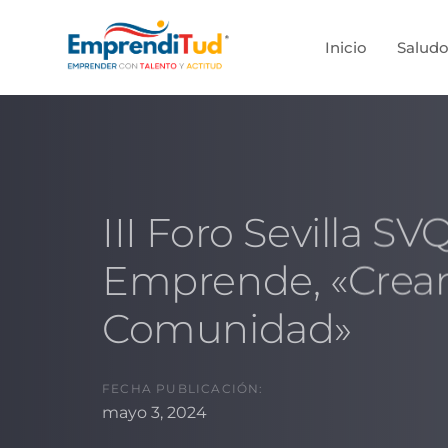
Skip
Skip
links
to
Inicio
Saludo
primary
navigation
Skip
to
content
III Foro Sevilla SV
Emprende, «Crea
Comunidad»
FECHA PUBLICACIÓN:
mayo 3, 2024