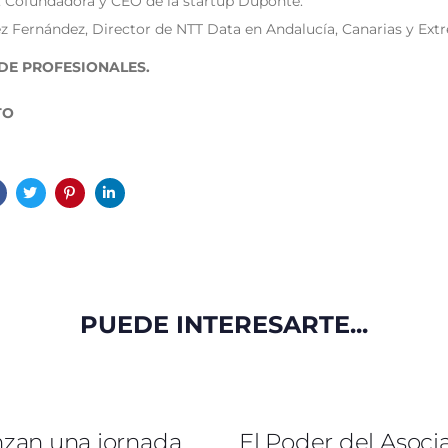
 Cofundadora y CEO de la startup Duponte.
z Fernández, Director de NTT Data en Andalucía, Canarias y Ext
 DE PROFESIONALES.
TO
PUEDE INTERESARTE...
zan una jornada
El Poder del Asoci