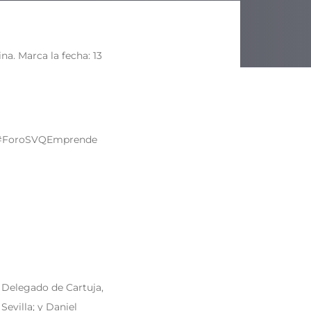
ina. Marca la fecha: 13
🏼 #ForoSVQEmprende
y Delegado de Cartuja,
villa; y Daniel